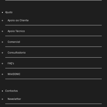
Ajuda
Apoio ao Cliente
Apoio Técnico
Comercial
Consultadoria
FAQ’s
WikIDONIC
Contactos
Newsletter