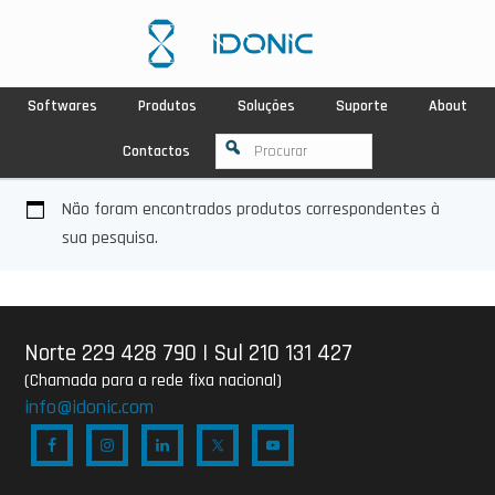
Softwares
Produtos
Soluções
Suporte
About
Contactos
Não foram encontrados produtos correspondentes à
sua pesquisa.
Norte 229 428 790
|
Sul 210 131 427
(Chamada para a rede fixa nacional)
info@idonic.com