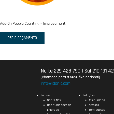
Add-On People Counting – Improvement
PEDIR ORÇAMENTO
Norte 229 428 790
|
Sul 210 131 4
(Chamada para a rede fixa nacional)
info@idonic.com
Empresa
Soluções
Sobre Nós
Assiduidade
Oportunidades de
Acessos
Emprego
Torniquetes