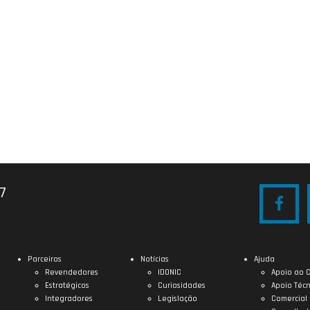
27
Parceiros
Notícias
Ajuda
Revendedores
IDONIC
Apoio ao C
Estratégicos
Curiosidades
Apoio Técn
Integradores
Legislação
Comercial