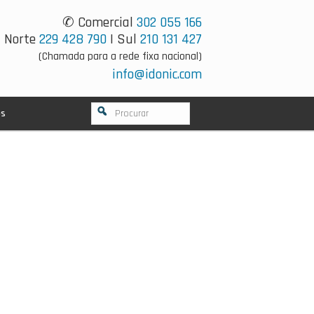
✆ Comercial
302 055 166
Norte
229 428 790
| Sul
210 131 427
(Chamada para a rede fixa nacional)
info@idonic.com
os