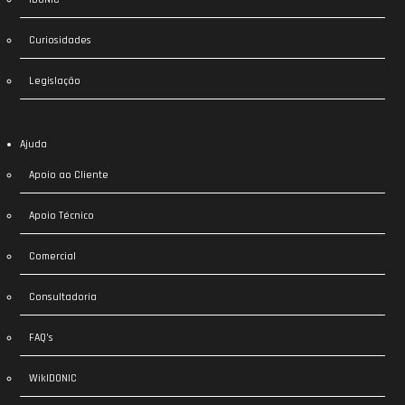
Curiosidades
Legislação
Ajuda
Apoio ao Cliente
Apoio Técnico
Comercial
Consultadoria
FAQ’s
WikIDONIC