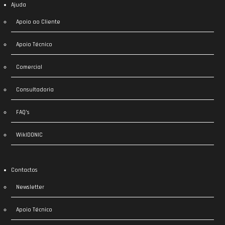
Ajuda
Apoio ao Cliente
Apoio Técnico
Comercial
Consultadoria
FAQ’s
WikIDONIC
Contactos
Newsletter
Apoio Técnico