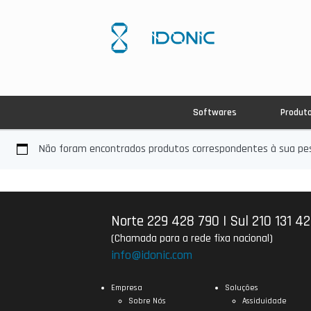
Softwares
Produt
Não foram encontrados produtos correspondentes à sua pes
Norte 229 428 790
|
Sul 210 131 4
(Chamada para a rede fixa nacional)
info@idonic.com
Empresa
Soluções
Sobre Nós
Assiduidade