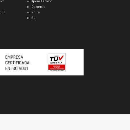
ico
Apoio Técnico
Comercial
oria
Norte
Sul