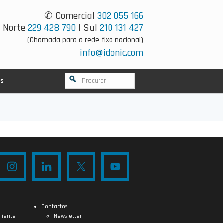
✆ Comercial
302 055 166
Norte
229 428 790
| Sul
210 131 427
(Chamada para a rede fixa nacional)
info@idonic.com
os
Contactos
liente
Newsletter