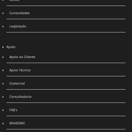
Curiosidades
Legislação
Ajuda
Apoio ao Cliente
Apoio Técnico
Comercial
Consultadoria
FAQ’s
WikIDONIC