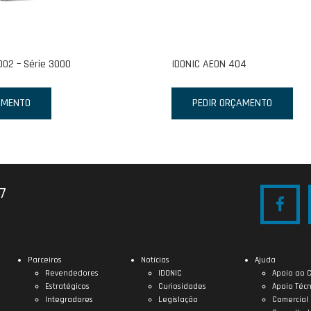
002 – Série 3000
IDONIC AEON 404
AMENTO
PEDIR ORÇAMENTO
27
Parceiros
Notícias
Ajuda
Revendedores
IDONIC
Apoio ao C
Estratégicos
Curiosidades
Apoio Técn
Integradores
Legislação
Comercial