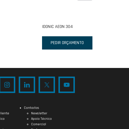
IDONIC AEON 304
PEDIR ORÇAMENTO
Contactos
liente
Newsletter
ico
Apoio Técnico
Comercial