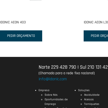
IDONIC AEON 403
IDONIC AEON L3
PEDIR ORÇAMENTO
PEDIR ORÇ
Norte 229 428 790
|
Sul 210 131 4
(Chamada para a rede fixa nacional)
info@idonic.com
Empresa
Soluções
Sobre Nós
Assiduidade
Oportunidades de
Acessos
Emprego
Torniquetes