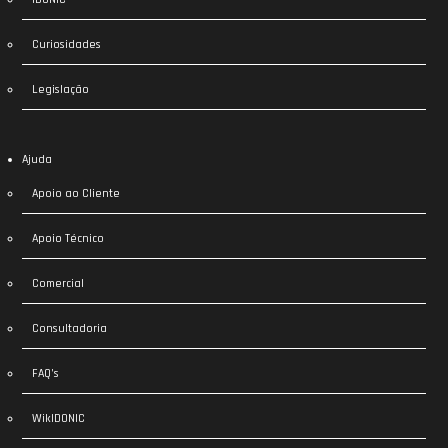
Curiosidades
Legislação
Ajuda
Apoio ao Cliente
Apoio Técnico
Comercial
Consultadoria
FAQ’s
WikIDONIC