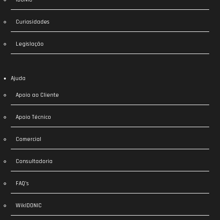
Curiosidades
Legislação
Ajuda
Apoio ao Cliente
Apoio Técnico
Comercial
Consultadoria
FAQ’s
WikIDONIC