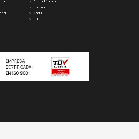
ico
Apoio Técnico
Comercial
oria
Norte
Sul