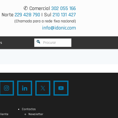
✆ Comercial
302 055 166
Norte
229 428 790
| Sul
210 131 427
(Chamada para a rede fixa nacional)
info@idonic.com
os
Contactos
liente
Newsletter