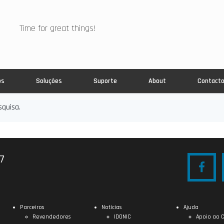
Time for great things!
os
Soluções
Suporte
About
Contact
quisa.
27
Parceiros
Notícias
Ajuda
Revendedores
IDONIC
Apoio ao C