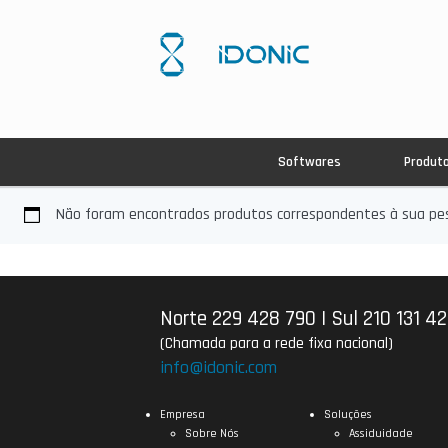
Softwares
Produt
Não foram encontrados produtos correspondentes à sua pes
Norte 229 428 790
|
Sul 210 131 4
(Chamada para a rede fixa nacional)
info@idonic.com
Empresa
Soluções
Sobre Nós
Assiduidade