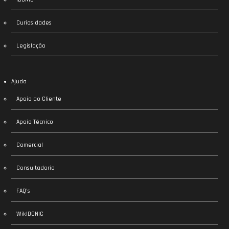
Curiosidades
Legislação
Ajuda
Apoio ao Cliente
Apoio Técnico
Comercial
Consultadoria
FAQ’s
WikIDONIC