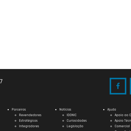
27
Parceiros
Notícias
Ajuda
Revendedores
IDONIC
Apoio ao C
Estratégicos
Curiosidades
Apoio Técn
Integradores
Legislação
Comercial