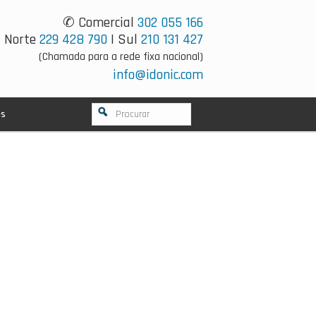
✆ Comercial
302 055 166
Norte
229 428 790
| Sul
210 131 427
(Chamada para a rede fixa nacional)
info@idonic.com
os