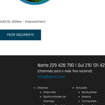
Add-On IdView – Improvement
PEDIR ORÇAMENTO
Norte 229 428 790
|
Sul 210 131 4
(Chamada para a rede fixa nacional)
info@idonic.com
Empresa
Soluções
Sobre Nós
Assiduidade
Oportunidades de
Acessos
Emprego
Torniquetes