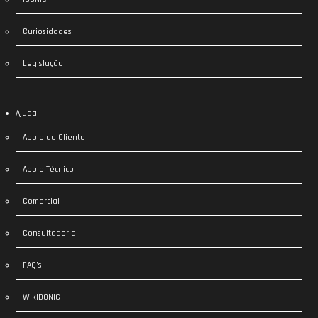
Curiosidades
Legislação
Ajuda
Apoio ao Cliente
Apoio Técnico
Comercial
Consultadoria
FAQ’s
WikIDONIC