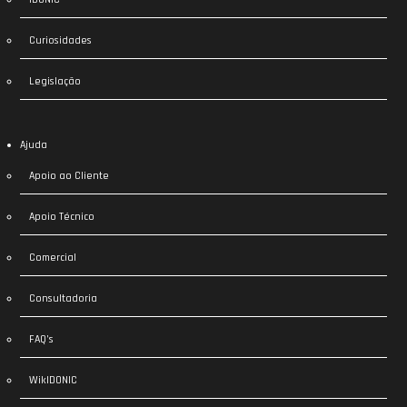
Curiosidades
Legislação
Ajuda
Apoio ao Cliente
Apoio Técnico
Comercial
Consultadoria
FAQ’s
WikIDONIC