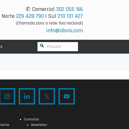
✆ Comercial
302 055 166
Norte
229 428 790
| Sul
210 131 427
(Chamada para a rede fixa nacional)
info@idonic.com
os
Contactos
liente
Newsletter