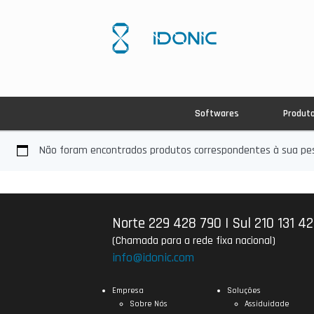
Softwares
Produt
Não foram encontrados produtos correspondentes à sua pes
Norte 229 428 790
|
Sul 210 131 4
(Chamada para a rede fixa nacional)
info@idonic.com
Empresa
Soluções
Sobre Nós
Assiduidade