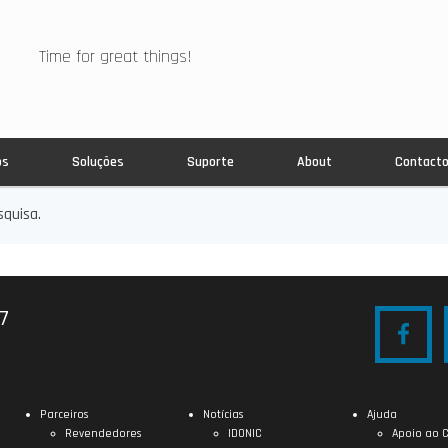
Time for great things!
os
Soluções
Suporte
About
Contact
quisa.
27
Parceiros
Notícias
Ajuda
Revendedores
IDONIC
Apoio ao C