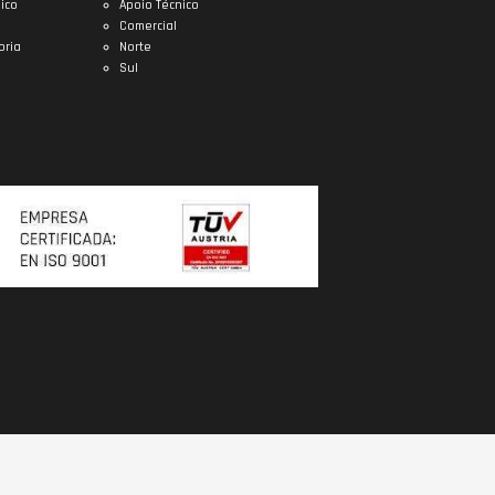
ico
Apoio Técnico
Comercial
oria
Norte
Sul