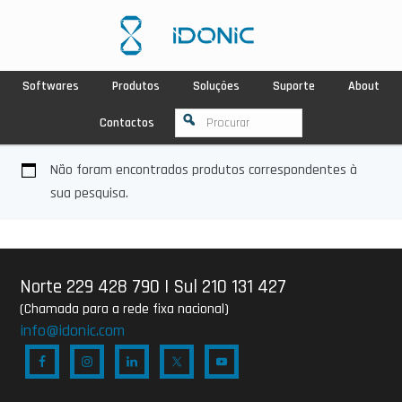
Softwares
Produtos
Soluções
Suporte
About
Contactos
Não foram encontrados produtos correspondentes à
sua pesquisa.
Norte 229 428 790
|
Sul 210 131 427
(Chamada para a rede fixa nacional)
info@idonic.com