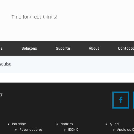
Time for great things!
os
Soluções
Suporte
About
Contact
quisa.
27
Parceiros
Notícias
Ajuda
Revendedores
IDONIC
Apoio ao C