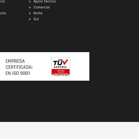
ico
Apoio Técnico
Comercial
oria
Norte
Sul