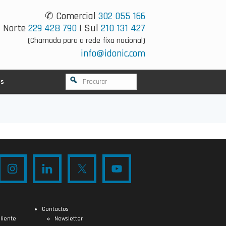
✆ Comercial
302 055 166
Norte
229 428 790
| Sul
210 131 427
(Chamada para a rede fixa nacional)
info@idonic.com
os
Contactos
liente
Newsletter