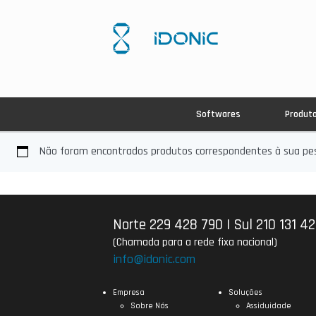
Softwares
Produt
Não foram encontrados produtos correspondentes à sua pes
Norte 229 428 790
|
Sul 210 131 4
(Chamada para a rede fixa nacional)
info@idonic.com
Empresa
Soluções
Sobre Nós
Assiduidade