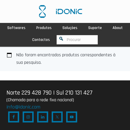
Softwares
Produtos
Soluções
Suporte
About
Contactos
Não foram encontrados produtos correspondentes à
sua pesquisa.
Norte 229 428 790
|
Sul 210 131 427
(Chamada para a rede fixa nacional)
info@idonic.com