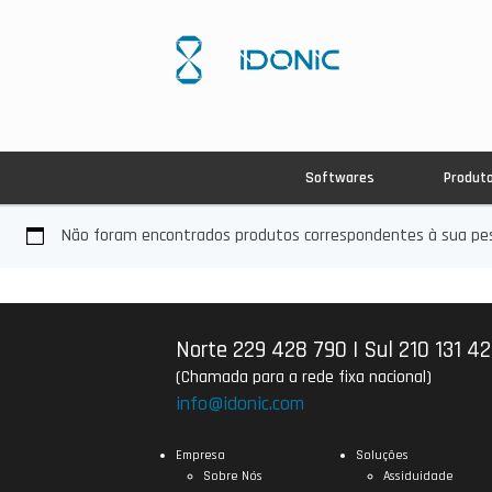
Softwares
Produt
Não foram encontrados produtos correspondentes à sua pes
Norte 229 428 790
|
Sul 210 131 4
(Chamada para a rede fixa nacional)
info@idonic.com
Empresa
Soluções
Sobre Nós
Assiduidade