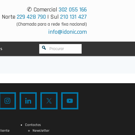
✆ Comercial
302 055 166
Norte
229 428 790
| Sul
210 131 427
(Chamada para a rede fixa nacional)
info@idonic.com
os
Contactos
liente
Newsletter