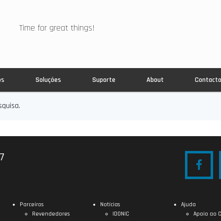
Time for great things!
os
Soluções
Suporte
About
Contact
quisa.
27
Parceiros
Notícias
Ajuda
Revendedores
IDONIC
Apoio ao C