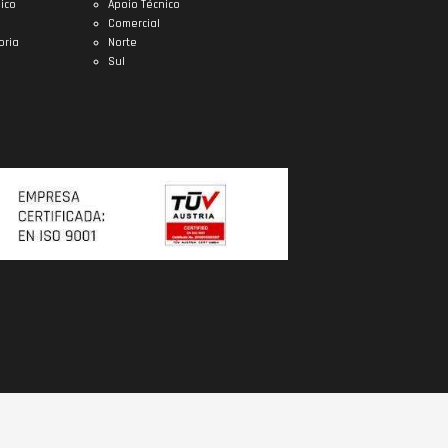
ico
Apoio Técnico
Comercial
oria
Norte
Sul