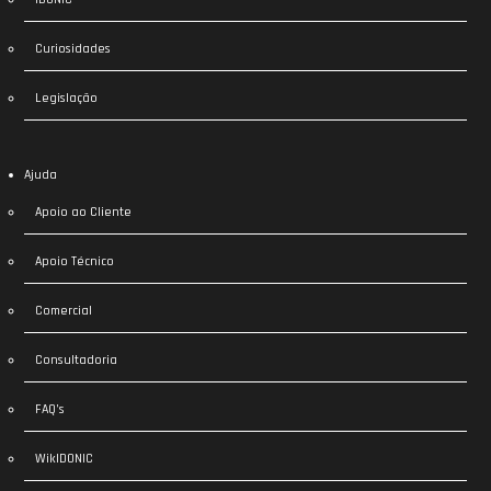
Curiosidades
Legislação
Ajuda
Apoio ao Cliente
Apoio Técnico
Comercial
Consultadoria
FAQ’s
WikIDONIC