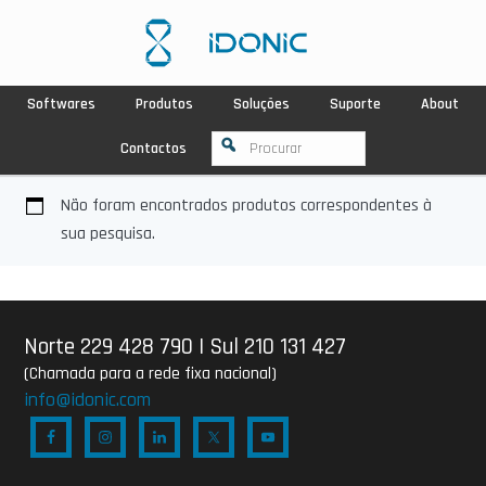
Softwares
Produtos
Soluções
Suporte
About
Contactos
Não foram encontrados produtos correspondentes à
sua pesquisa.
Norte 229 428 790
|
Sul 210 131 427
(Chamada para a rede fixa nacional)
info@idonic.com