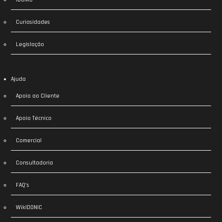
Curiosidades
Legislação
Ajuda
Apoio ao Cliente
Apoio Técnico
Comercial
Consultadoria
FAQ’s
WikIDONIC