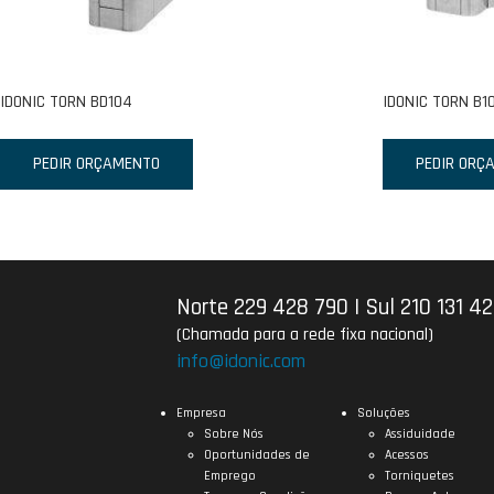
IDONIC TORN BD104
IDONIC TORN B1
PEDIR ORÇAMENTO
PEDIR ORÇ
Norte 229 428 790
|
Sul 210 131 4
(Chamada para a rede fixa nacional)
info@idonic.com
Empresa
Soluções
Sobre Nós
Assiduidade
Oportunidades de
Acessos
Emprego
Torniquetes