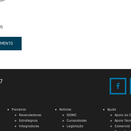
05
AMENTO
27
Parceiros
Notícias
Ajuda
Revendedores
IDONIC
Apoio ao C
Estratégicos
Curiosidades
Apoio Técn
Integradores
Legislação
Comercial