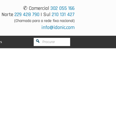
✆ Comercial
302 055 166
Norte
229 428 790
| Sul
210 131 427
(Chamada para a rede fixa nacional)
info@idonic.com
os