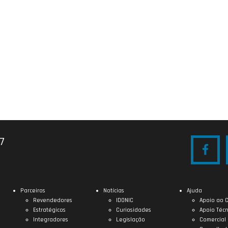
27
Parceiros
Notícias
Ajuda
Revendedores
IDONIC
Apoio ao C
Estratégicos
Curiosidades
Apoio Técn
Integradores
Legislação
Comercial