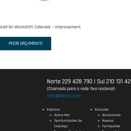
Add-On Workshift Calendar – Improvement
PEDIR ORÇAMENTO
Norte 229 428 790
|
Sul 210 131 4
(Chamada para a rede fixa nacional)
info@idonic.com
Empresa
Soluções
Sobre Nós
Assiduidade
Oportunidades de
Acessos
Emprego
Torniquetes