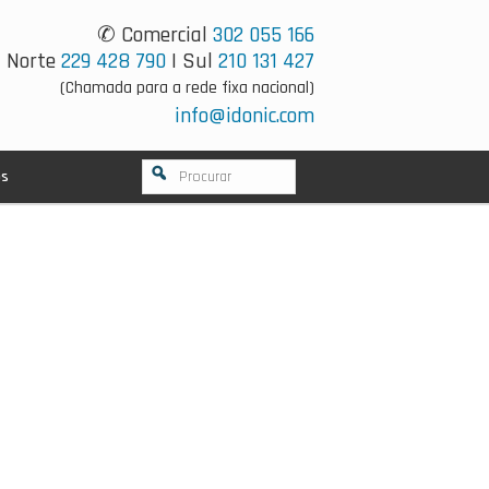
✆ Comercial
302 055 166
Norte
229 428 790
| Sul
210 131 427
(Chamada para a rede fixa nacional)
info@idonic.com
os