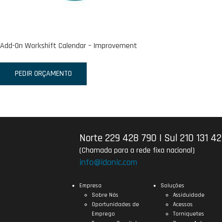
Add-On Workshift Calendar – Improvement
PEDIR ORÇAMENTO
Norte 229 428 790
|
Sul 210 131 4
(Chamada para a rede fixa nacional)
info@idonic.com
Empresa
Soluções
Sobre Nós
Assiduidade
Oportunidades de
Acessos
Emprego
Torniquetes