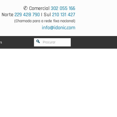
✆ Comercial
302 055 166
Norte
229 428 790
| Sul
210 131 427
(Chamada para a rede fixa nacional)
info@idonic.com
os