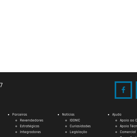
27
Parceiros
Notícias
Ajuda
Revendedores
IDONIC
Apoio ao C
Estratégicos
Curiosidades
Apoio Técn
Integradores
Legislação
Comercial