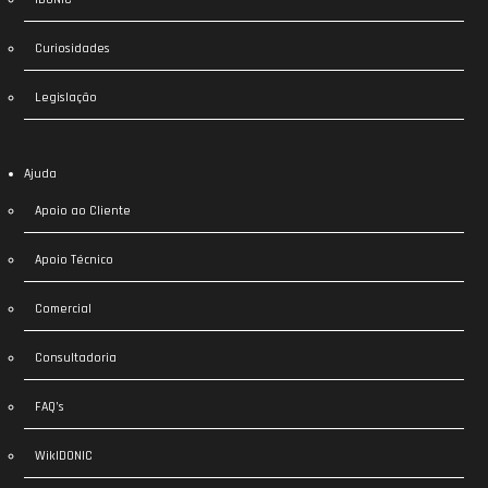
Curiosidades
Legislação
Ajuda
Apoio ao Cliente
Apoio Técnico
Comercial
Consultadoria
FAQ’s
WikIDONIC