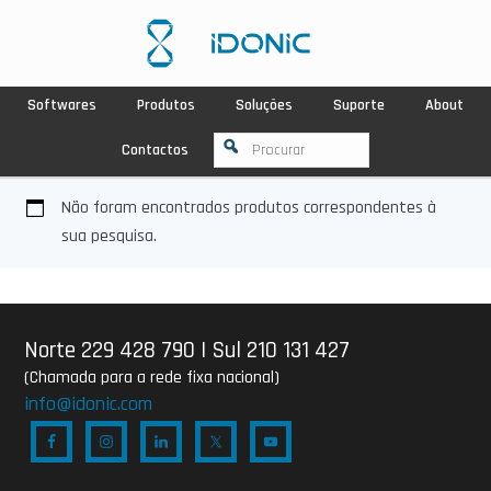
Softwares
Produtos
Soluções
Suporte
About
Contactos
Não foram encontrados produtos correspondentes à
sua pesquisa.
Norte 229 428 790
|
Sul 210 131 427
(Chamada para a rede fixa nacional)
info@idonic.com