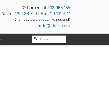
✆ Comercial
302 055 166
Norte
229 428 790
| Sul
210 131 427
(Chamada para a rede fixa nacional)
info@idonic.com
os