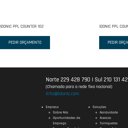
IDONIC PPL COUNTER 102
IDONIC PPL COU
PEDIR ORÇAMENTO
PEDIR ORÇ
Norte 229 428 790
|
Sul 210 131 4
(Chamada para a rede fixa nacional)
info@idonic.com
Empresa
Soluções
Sobre Nós
Assiduidade
Oportunidades de
Acessos
Emprego
Torniquetes