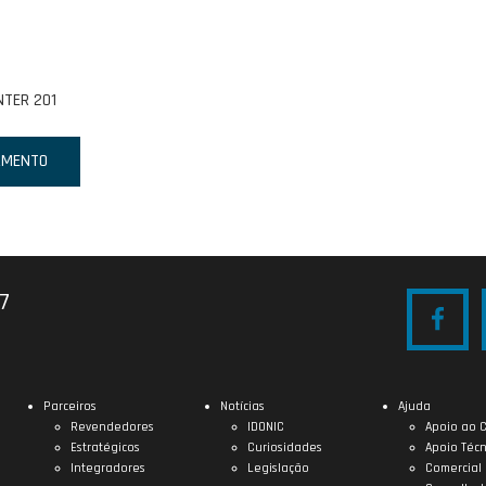
NTER 201
AMENTO
27
Parceiros
Notícias
Ajuda
Revendedores
IDONIC
Apoio ao C
Estratégicos
Curiosidades
Apoio Técn
Integradores
Legislação
Comercial