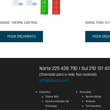
IDONIC THERME CONTROL
IDONIC PURE ST
PEDIR ORÇAMENTO
PEDIR ORÇ
Norte 229 428 790
|
Sul 210 131 4
(Chamada para a rede fixa nacional)
info@idonic.com
Empresa
Soluções
Sobre Nós
Assiduidade
Oportunidades de
Acessos
Emprego
Torniquetes