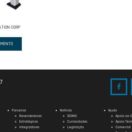
ATION CORP
AMENTO
27
Parceiros
Notícias
Ajuda
Revendedores
IDONIC
Apoio ao C
Estratégicos
Curiosidades
Apoio Técn
Integradores
Legislação
Comercial