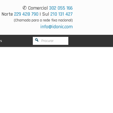
✆ Comercial
302 055 166
Norte
229 428 790
| Sul
210 131 427
(Chamada para a rede fixa nacional)
info@idonic.com
os