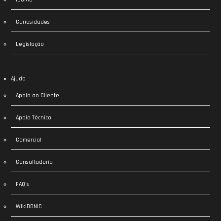
Curiosidades
Legislação
Ajuda
Apoio ao Cliente
Apoio Técnico
Comercial
Consultadoria
FAQ’s
WikIDONIC