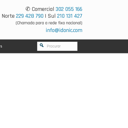
✆ Comercial
302 055 166
Norte
229 428 790
| Sul
210 131 427
(Chamada para a rede fixa nacional)
info@idonic.com
os