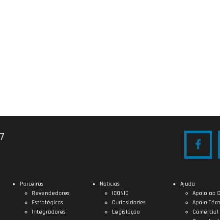
27
Parceiros
Notícias
Ajuda
Revendedores
IDONIC
Apoio ao C
Estratégicos
Curiosidades
Apoio Técn
Integradores
Legislação
Comercial