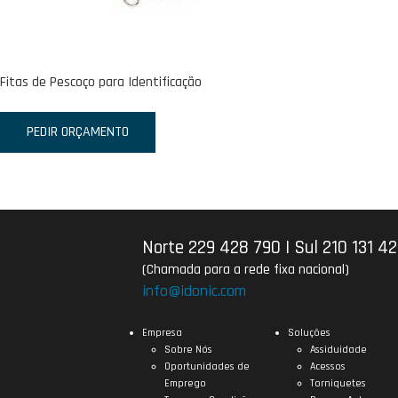
Fitas de Pescoço para Identificação
PEDIR ORÇAMENTO
Norte 229 428 790
|
Sul 210 131 4
(Chamada para a rede fixa nacional)
info@idonic.com
Empresa
Soluções
Sobre Nós
Assiduidade
Oportunidades de
Acessos
Emprego
Torniquetes