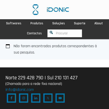
Softwares
Produtos
Soluções
Suporte
About
Contactos
Não foram encontrados produtos correspondentes à
sua pesquisa.
Norte 229 428 790
|
Sul 210 131 427
(Chamada para a rede fixa nacional)
info@idonic.com