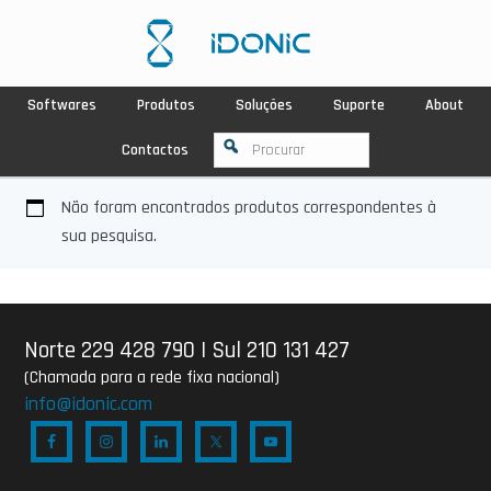
Softwares
Produtos
Soluções
Suporte
About
Contactos
Não foram encontrados produtos correspondentes à
sua pesquisa.
Norte 229 428 790
|
Sul 210 131 427
(Chamada para a rede fixa nacional)
info@idonic.com