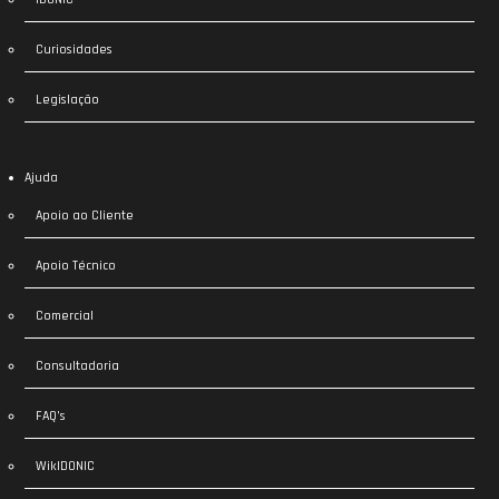
Curiosidades
Legislação
Ajuda
Apoio ao Cliente
Apoio Técnico
Comercial
Consultadoria
FAQ’s
WikIDONIC