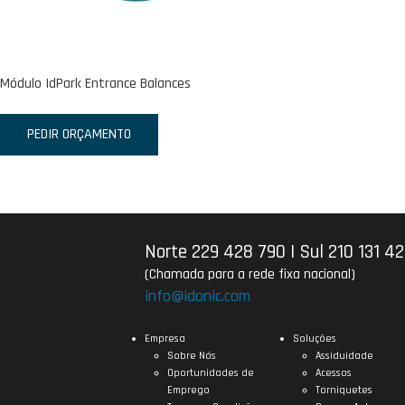
Módulo IdPark Entrance Balances
PEDIR ORÇAMENTO
Norte 229 428 790
|
Sul 210 131 4
(Chamada para a rede fixa nacional)
info@idonic.com
Empresa
Soluções
Sobre Nós
Assiduidade
Oportunidades de
Acessos
Emprego
Torniquetes