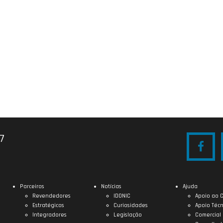
27
Parceiros
Notícias
Ajuda
Revendedores
IDONIC
Apoio ao C
Estratégicos
Curiosidades
Apoio Técn
Integradores
Legislação
Comercial