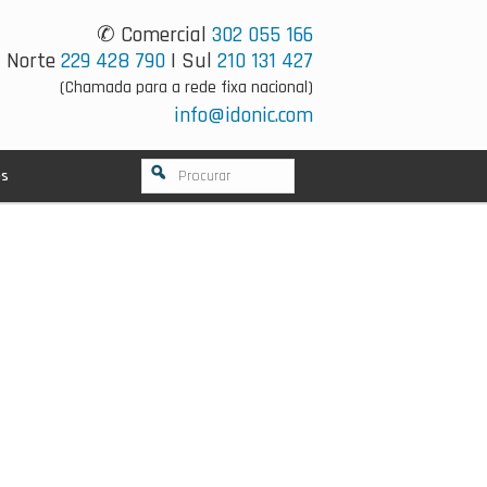
✆ Comercial
302 055 166
Norte
229 428 790
| Sul
210 131 427
(Chamada para a rede fixa nacional)
info@idonic.com
os