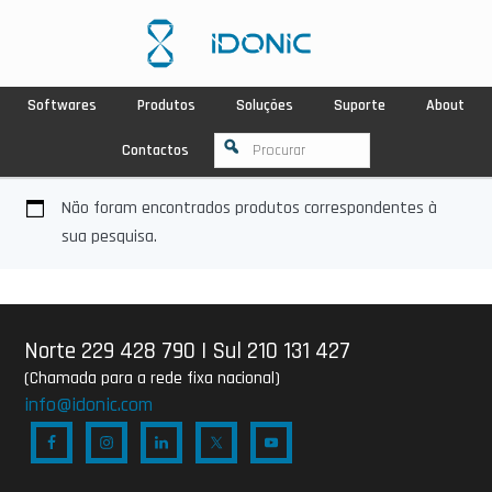
Softwares
Produtos
Soluções
Suporte
About
Contactos
Não foram encontrados produtos correspondentes à
sua pesquisa.
Norte 229 428 790
|
Sul 210 131 427
(Chamada para a rede fixa nacional)
info@idonic.com