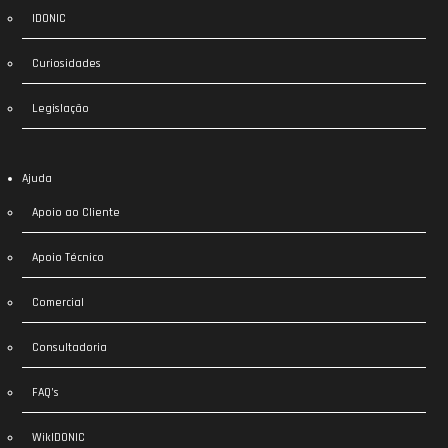
IDONIC
Curiosidades
Legislação
Ajuda
Apoio ao Cliente
Apoio Técnico
Comercial
Consultadoria
FAQ’s
WikIDONIC