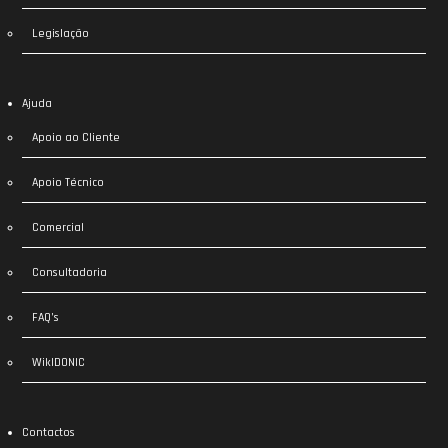
Legislação
Ajuda
Apoio ao Cliente
Apoio Técnico
Comercial
Consultadoria
FAQ’s
WikIDONIC
Contactos