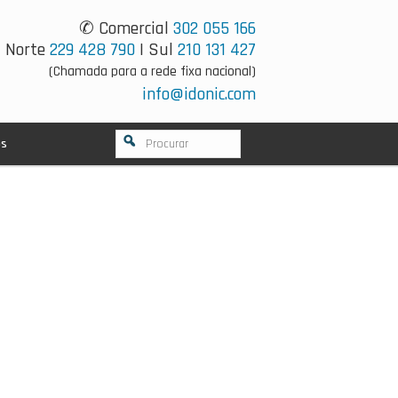
✆ Comercial
302 055 166
Norte
229 428 790
| Sul
210 131 427
(Chamada para a rede fixa nacional)
info@idonic.com
os