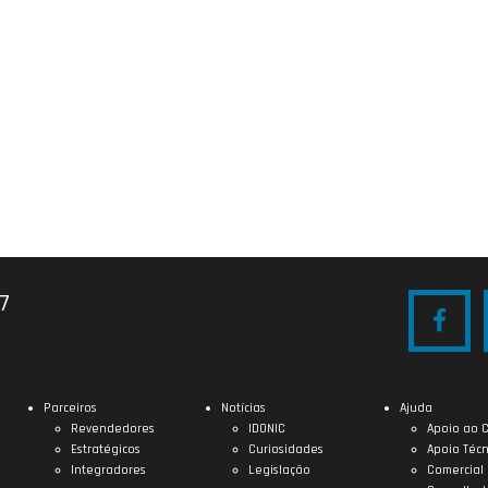
27
Parceiros
Notícias
Ajuda
Revendedores
IDONIC
Apoio ao C
Estratégicos
Curiosidades
Apoio Técn
Integradores
Legislação
Comercial