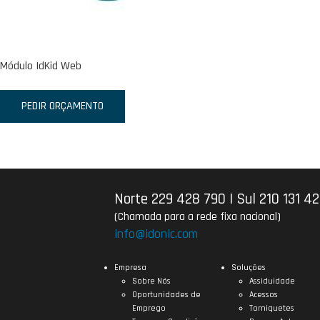
Módulo IdKid Web
PEDIR ORÇAMENTO
Norte 229 428 790
|
Sul 210 131 4
(Chamada para a rede fixa nacional)
info@idonic.com
Empresa
Soluções
Sobre Nós
Assiduidade
Oportunidades de
Acessos
Emprego
Torniquetes