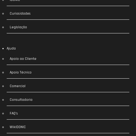
Curiosidades
Legislação
Ajuda
Apoio ao Cliente
Apoio Técnico
Comercial
Consultadoria
FAQ’s
WikIDONIC