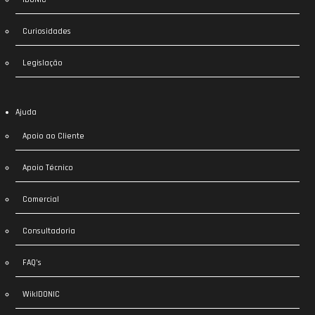
Curiosidades
Legislação
Ajuda
Apoio ao Cliente
Apoio Técnico
Comercial
Consultadoria
FAQ’s
WikIDONIC