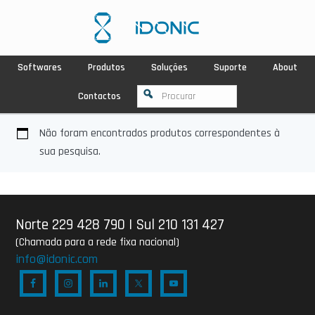
Softwares
Produtos
Soluções
Suporte
About
Contactos
Não foram encontrados produtos correspondentes à
sua pesquisa.
Norte 229 428 790
|
Sul 210 131 427
(Chamada para a rede fixa nacional)
info@idonic.com