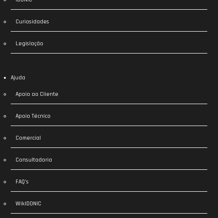
Curiosidades
Legislação
Ajuda
Apoio ao Cliente
Apoio Técnico
Comercial
Consultadoria
FAQ’s
WikIDONIC