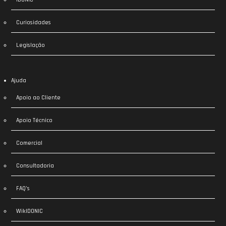
Curiosidades
Legislação
Ajuda
Apoio ao Cliente
Apoio Técnico
Comercial
Consultadoria
FAQ’s
WikIDONIC