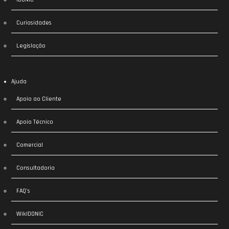
Curiosidades
Legislação
Ajuda
Apoio ao Cliente
Apoio Técnico
Comercial
Consultadoria
FAQ’s
WikIDONIC