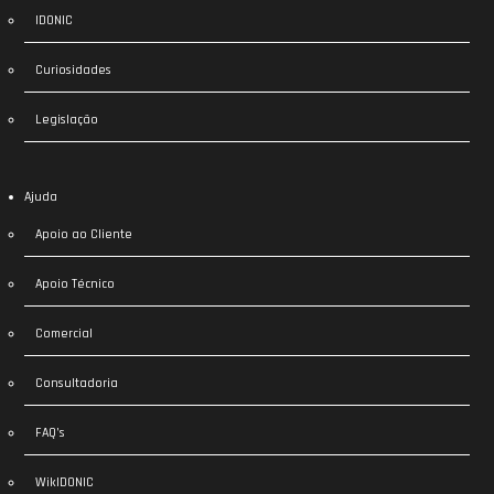
IDONIC
Curiosidades
Legislação
Ajuda
Apoio ao Cliente
Apoio Técnico
Comercial
Consultadoria
FAQ’s
WikIDONIC