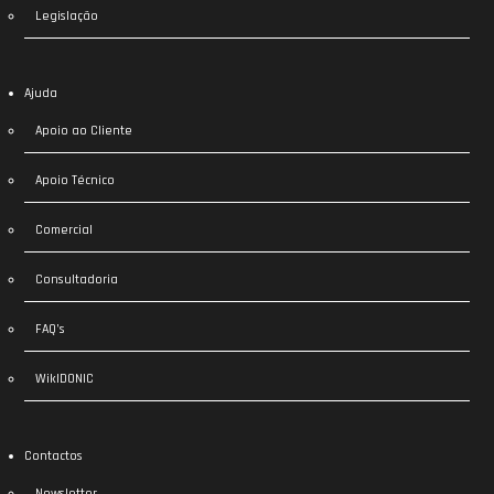
Legislação
Ajuda
Apoio ao Cliente
Apoio Técnico
Comercial
Consultadoria
FAQ’s
WikIDONIC
Contactos
Newsletter