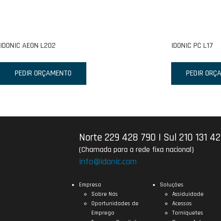
IDONIC AEON L202
IDONIC PC L17
PEDIR ORÇAMENTO
PEDIR ORÇ
Norte 229 428 790
|
Sul 210 131 4
(Chamada para a rede fixa nacional)
info@idonic.com
Empresa
Soluções
Sobre Nós
Assiduidade
Oportunidades de
Acessos
Emprego
Torniquetes