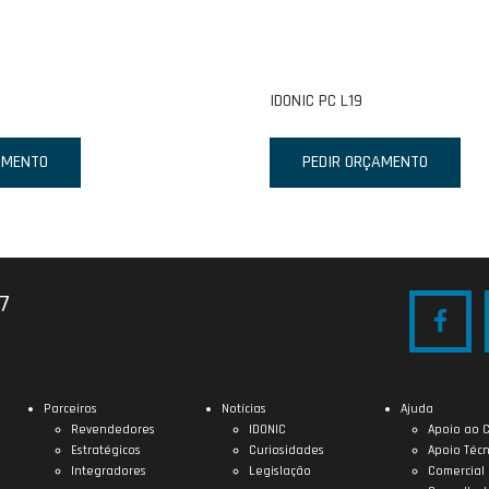
IDONIC PC L19
AMENTO
PEDIR ORÇAMENTO
27
Parceiros
Notícias
Ajuda
Revendedores
IDONIC
Apoio ao C
Estratégicos
Curiosidades
Apoio Técn
Integradores
Legislação
Comercial