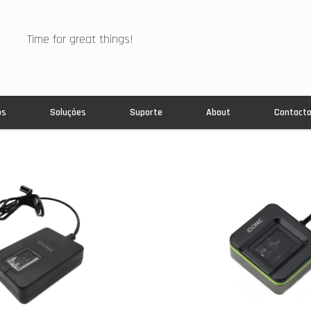
Time for great things!
os
Soluções
Suporte
About
Contact