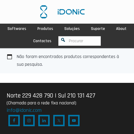
Softwares
Produtos
Soluções
Suporte
About
Contactos
Não foram encontrados produtos correspondentes à
sua pesquisa.
Norte 229 428 790
|
Sul 210 131 427
(Chamada para a rede fixa nacional)
info@idonic.com